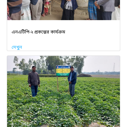
এনএটিপি-২ প্রকল্পের কার্যক্রম
দেখুন