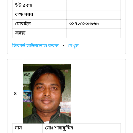
ইন্টারকম
কক্ষ নম্বর
মোবাইল
০১৭২৩২০৬৮৬৬
ফ্যাক্স
ভিকার্ড ডাউনলোড করুন
•
দেখুন
৪
নাম
মোঃ শাহাবুদ্দিন