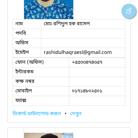
নাম
মোঃ রশিদুল হক রাসেল
পদবি
অফিস
ইমেইল
rashidulhaqraesl
@gmail.com
ফোন (অফিস)
+৫৫৩৩৪৭৪৩৫৭
ইন্টারকম
কক্ষ নম্বর
মোবাইল
০১৭১৪৮০২৫০১
ফ্যাক্স
ভিকার্ড ডাউনলোড করুন
•
দেখুন