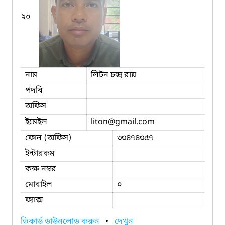
২০
নাম
লিটন চন্দ্র রায়
পদবি
অফিস
ইমেইল
liton
@gmail.com
ফোন (অফিস)
৩৩৪৭৪৩৫৭
ইন্টারকম
কক্ষ নম্বর
মোবাইল
০
ফ্যাক্স
ভিকার্ড ডাউনলোড করুন
•
দেখুন