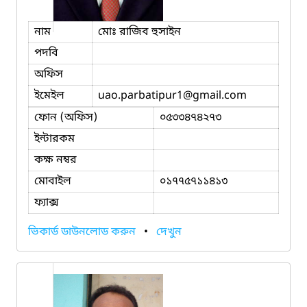
নাম
মোঃ রাজিব হুসাইন
পদবি
অফিস
ইমেইল
uao.parbatipur1
@gmail.com
ফোন (অফিস)
০৫৩৩৪৭৪২৭৩
ইন্টারকম
কক্ষ নম্বর
মোবাইল
০১৭৭৫৭১১৪১৩
ফ্যাক্স
ভিকার্ড ডাউনলোড করুন
•
দেখুন