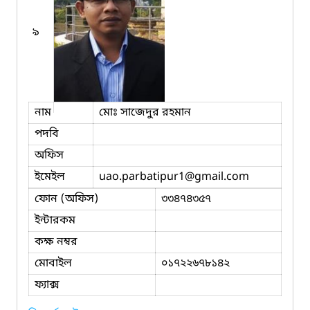
৯
নাম
মোঃ সাজেদুর রহমান
পদবি
অফিস
ইমেইল
uao.parbatipur1
@gmail.com
ফোন (অফিস)
৩৩৪৭৪৩৫৭
ইন্টারকম
কক্ষ নম্বর
মোবাইল
০১৭২২৬৭৮১৪২
ফ্যাক্স