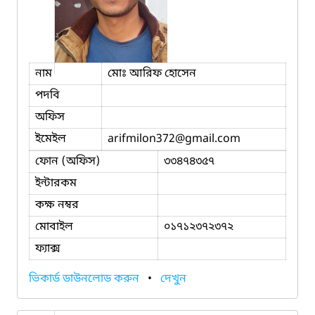
নাম
মোঃ আরিফ হোসেন
পদবি
অফিস
ইমেইল
arifmilon372
@gmail.com
ফোন (অফিস)
৩৩৪৭৪৩৫৭
ইন্টারকম
কক্ষ নম্বর
মোবাইল
০১৭১২৩৭২৩৭২
ফ্যাক্স
ভিকার্ড ডাউনলোড করুন
•
দেখুন