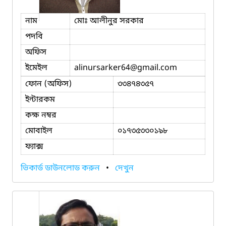
নাম
মোঃ আলীনুর সরকার
পদবি
অফিস
ইমেইল
alinursarker64
@gmail.com
ফোন (অফিস)
৩৩৪৭৪৩৫৭
ইন্টারকম
কক্ষ নম্বর
মোবাইল
০১৭৩৫৩৩০১৯৮
ফ্যাক্স
ভিকার্ড ডাউনলোড করুন
•
দেখুন