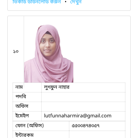
ভিকার্ড ডাউনলোড করুন
•
দেখুন
১০
নাম
লুৎফুন নাহার
পদবি
অফিস
ইমেইল
lutfunnaharmira
@gmail.com
ফোন (অফিস)
৫৫৩৩৪৭৪৩৫৭
ইন্টারকম