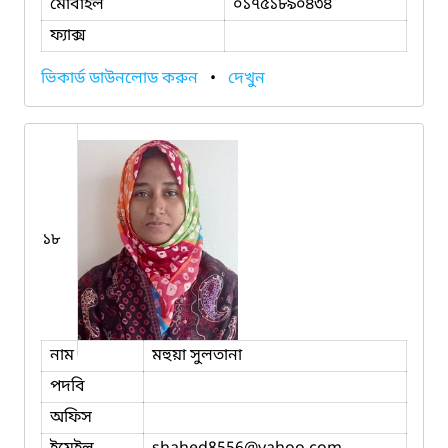
মোবাইল
০১৭৫১৮৯০৪৩৪
ফ্যাক্স
ভিকার্ড ডাউনলোড করুন
•
দেখুন
১৮
নাম
মহুয়া সুলতানা
পদবি
অফিস