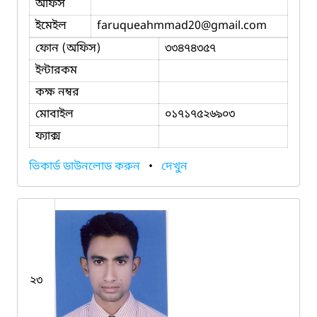
অফিস
ইমেইল
faruqueahmmad20
@gmail.com
ফোন (অফিস)
৩৩৪৭৪৩৫৭
ইন্টারকম
কক্ষ নম্বর
মোবাইল
০১৭১৭৫২৬৯০৩
ফ্যাক্স
ভিকার্ড ডাউনলোড করুন
•
দেখুন
২৩