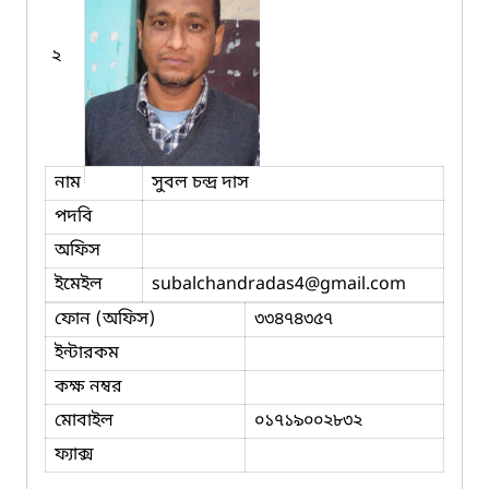
২
নাম
সুবল চন্দ্র দাস
পদবি
অফিস
ইমেইল
subalchandradas4
@gmail.com
ফোন (অফিস)
৩৩৪৭৪৩৫৭
ইন্টারকম
কক্ষ নম্বর
মোবাইল
০১৭১৯০০২৮৩২
ফ্যাক্স