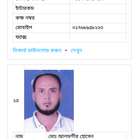
ইন্টারকম
কক্ষ নম্বর
মোবাইল
০১৭৬৮৯৫৮২২৩
ফ্যাক্স
ভিকার্ড ডাউনলোড করুন
•
দেখুন
১৫
নাম
মোঃ আলমগীর হোসেন