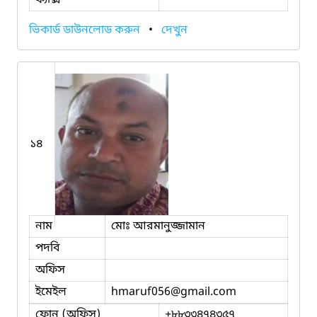
ভিকার্ড ডাউনলোড করুন
•
দেখুন
১৪
নাম
মোঃ আরমানুজ্জামান
পদবি
অফিস
ইমেইল
hmaruf056
@gmail.com
ফোন (অফিস)
+৮৮৩৩৪৭৪৩৫৭