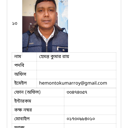
১৩
নাম
হেমন্ত কুমার রায়
পদবি
অফিস
ইমেইল
hemontokumarroy
@gmail.com
ফোন (অফিস)
৩৩৪৭৪৩৫৭
ইন্টারকম
কক্ষ নম্বর
মোবাইল
০১৭৩০৯৮৪০১০
ফ্যাক্স