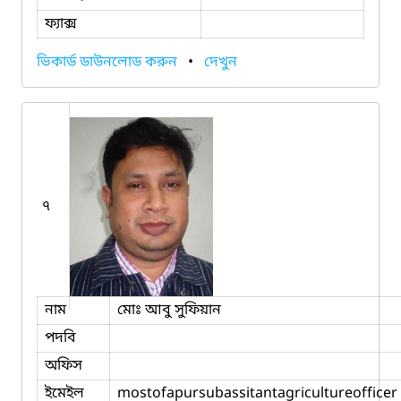
ফ্যাক্স
ভিকার্ড ডাউনলোড করুন
•
দেখুন
৭
নাম
মোঃ আবু সুফিয়ান
পদবি
অফিস
ইমেইল
mostofapursubassitantagricultureofficer