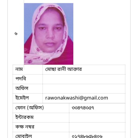
৬
নাম
মোছা রানী আক্তার
পদবি
অফিস
ইমেইল
rawonakwashi
@gmail.com
ফোন (অফিস)
৩৩৪৭৪৩৫৭
ইন্টারকম
কক্ষ নম্বর
মোবাইল
০১৭৪৮৬৫৮৪০৬