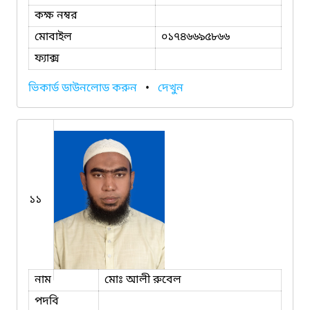
কক্ষ নম্বর
মোবাইল
০১৭৪৬৬৯৫৮৬৬
ফ্যাক্স
ভিকার্ড ডাউনলোড করুন
•
দেখুন
১১
নাম
মোঃ আলী রুবেল
পদবি