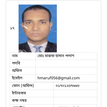
১৭
নাম
মোঃ মারুফ হাসান পলাশ
পদবি
অফিস
ইমেইল
hmaruf056
@gmail.com
ফোন (অফিস)
০১৭০১২৩৭৬৬৩
ইন্টারকম
কক্ষ নম্বর