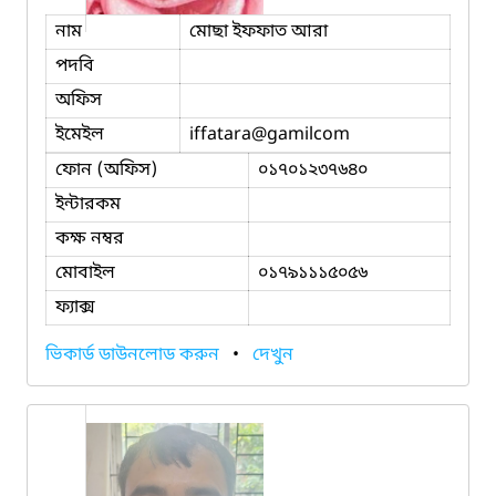
নাম
মোছা ইফফাত আরা
পদবি
অফিস
ইমেইল
iffatara
@gamilcom
ফোন (অফিস)
০১৭০১২৩৭৬৪০
ইন্টারকম
কক্ষ নম্বর
মোবাইল
০১৭৯১১১৫০৫৬
ফ্যাক্স
ভিকার্ড ডাউনলোড করুন
•
দেখুন