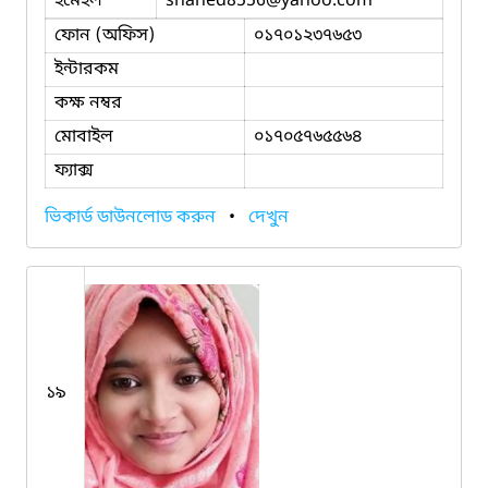
ইমেইল
shahed8556
@yahoo.com
ফোন (অফিস)
০১৭০১২৩৭৬৫৩
ইন্টারকম
কক্ষ নম্বর
মোবাইল
০১৭০৫৭৬৫৫৬৪
ফ্যাক্স
ভিকার্ড ডাউনলোড করুন
•
দেখুন
১৯