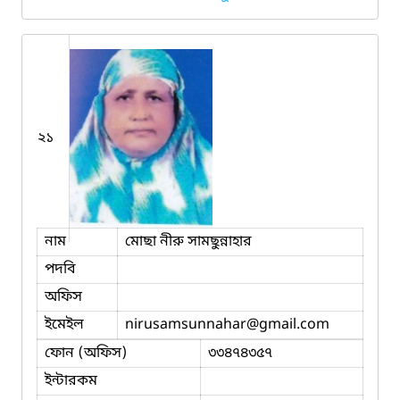
২১
নাম
মোছা নীরু সামছুন্নাহার
পদবি
অফিস
ইমেইল
nirusamsunnahar
@gmail.com
ফোন (অফিস)
৩৩৪৭৪৩৫৭
ইন্টারকম