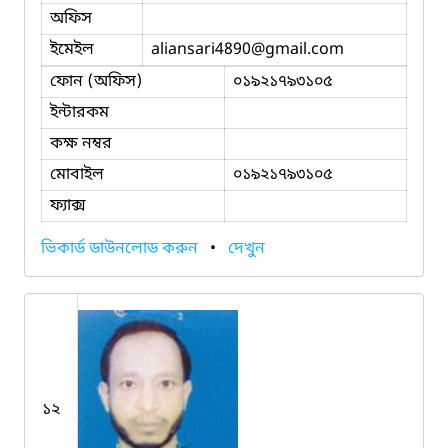
অফিস
ইমেইল
aliansari4890
@gmail.com
ফোন (অফিস)
০১৯২১৭৯৩১০৫
ইন্টারকম
কক্ষ নম্বর
মোবাইল
০১৯২১৭৯৩১০৫
ফ্যাক্স
ভিকার্ড ডাউনলোড করুন
•
দেখুন
১২