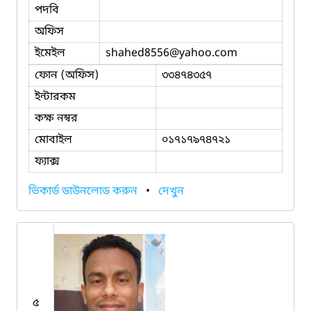
পদবি
অফিস
ইমেইল
shahed8556
@yahoo.com
ফোন (অফিস)
৩৩৪৭৪৩৫৭
ইন্টারকম
কক্ষ নম্বর
মোবাইল
০১৭১৭৯৭৪৭২১
ফ্যাক্স
ভিকার্ড ডাউনলোড করুন
•
দেখুন
৫