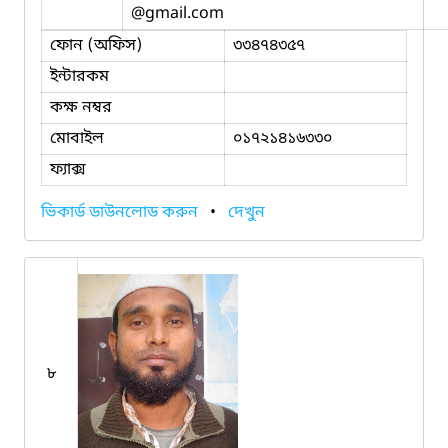
@gmail.com
ফোন (অফিস)
৩৩৪৭৪৩৫৭
ইন্টারকম
কক্ষ নম্বর
মোবাইল
০১৭২১৪১৬৩৩০
ফ্যাক্স
ভিকার্ড ডাউনলোড করুন
•
দেখুন
৮