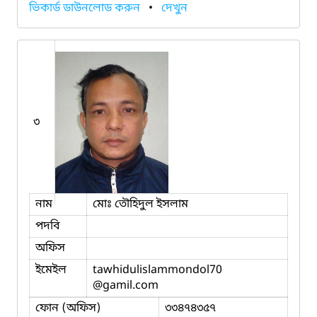
ভিকার্ড ডাউনলোড করুন
•
দেখুন
৩
নাম
মোঃ তৌহিদুল ইসলাম
পদবি
অফিস
ইমেইল
tawhidulislammondol70
@gamil.com
ফোন (অফিস)
৩৩৪৭৪৩৫৭