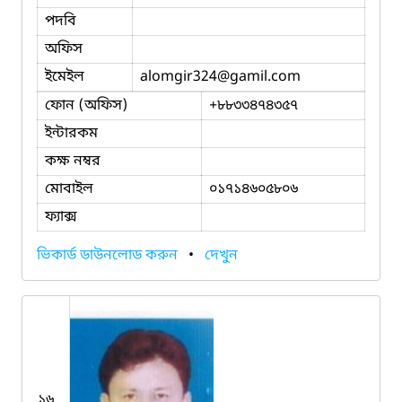
পদবি
অফিস
ইমেইল
alomgir324
@gamil.com
ফোন (অফিস)
+৮৮৩৩৪৭৪৩৫৭
ইন্টারকম
কক্ষ নম্বর
মোবাইল
০১৭১৪৬০৫৮০৬
ফ্যাক্স
ভিকার্ড ডাউনলোড করুন
•
দেখুন
১৬