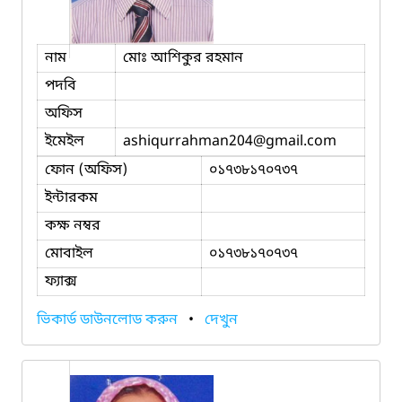
নাম
মোঃ আশিকুর রহমান
পদবি
অফিস
ইমেইল
ashiqurrahman204
@gmail.com
ফোন (অফিস)
০১৭৩৮১৭০৭৩৭
ইন্টারকম
কক্ষ নম্বর
মোবাইল
০১৭৩৮১৭০৭৩৭
ফ্যাক্স
ভিকার্ড ডাউনলোড করুন
•
দেখুন