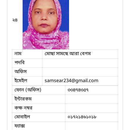
২৪
নাম
মোছা সামছে আরা বেগম
পদবি
অফিস
ইমেইল
samsear234
@gmail.com
ফোন (অফিস)
৩৩৪৭৪৩৫৭
ইন্টারকম
কক্ষ নম্বর
মোবাইল
০১৭২১৪৬১০১৮
ফ্যাক্স