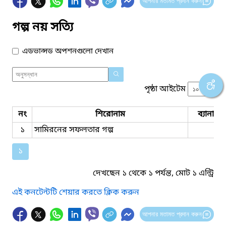
আপনার মতামত প্রদান করুন
গল্প নয় সত্যি
এডভান্সড অপশনগুলো দেখান
পৃষ্ঠা আইটেম
নং
শিরোনাম
ব্যানার 
১
সামিরনের সফলতার গল্প
১
দেখছেন ১ থেকে ১ পর্যন্ত, মোট ১ এন্ট্রি
এই কনটেন্টটি শেয়ার করতে ক্লিক করুন
আপনার মতামত প্রদান করুন